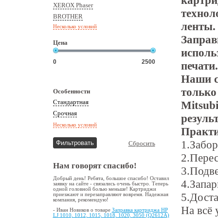
картри
XEROX Phaser
технол
BROTHER
ленты
Несколько условий
Заправ
Цена
исполь
печати.
Наши с
только
Особенности
Стандартная
Mitsubi
Срочная
резуль
Несколько условий
Практи
1.Забор
Сбросить
2.Пере
Нам говорят спасибо!
3.Подве
Добрый день! Ребята, большое спасибо! Оставил
4.Запар
заявку на сайте - связались очень быстро. Теперь
одной головной болью меньше! Картриджи
5.Доста
приезжают и перезаправляют вовремя. Надежная
компания, рекомендую!
На всё 
- Иван Новиков о товаре
Заправка картриджа HP
LJ 1010, 1012, 1015, 1018, 1020, 3050 (Q2612A)