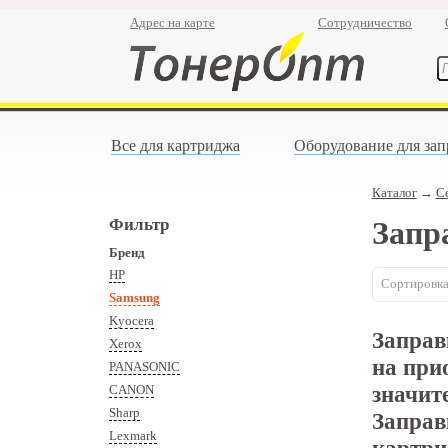
Адрес на карте
Сотрудничество
Все для картриджа
Оборудование для зап
Каталог
→
С
Фильтр
Запр
Бренд
HP
Сортировка
Samsung
Kyocera
Заправ
Xerox
на при
PANASONIC
значит
CANON
Sharp
Заправ
Lexmark