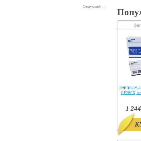
Следующий →
Попу
Кар
Картридж д
CF280X, ч
Pr
1 244
К