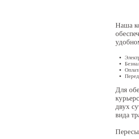
Наша ко
обеспеч
удобном
Элект
Безна
Оплат
Перед
Для обе
курьерс
двух су
вида тр
Пересы