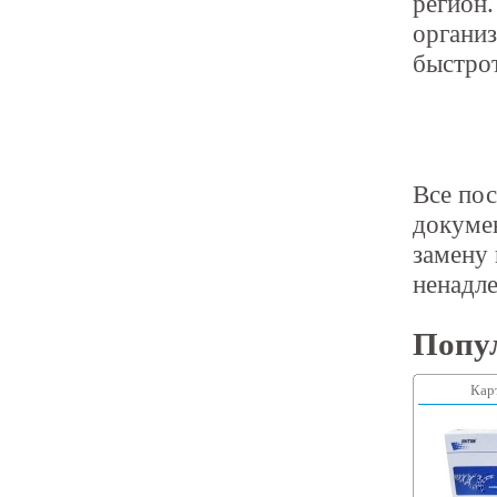
регион
органи
быстрот
Все по
докумен
замену 
ненадле
Попу
Кар