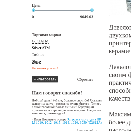
Цена
Девелоп
двухком
Торговая марка:
Gold ATM
принтер
Silver ATM
керамич
Toshiba
Sharp
Девелоп
Несколько условий
своим 
Сбросить
практич
способн
Нам говорят спасибо!
качеств
Добрый день! Ребята, большое спасибо! Оставил
заявку на сайте - связались очень быстро. Теперь
одной головной болью меньше! Картриджи
приезжают и перезаправляют вовремя. Надежная
Максим
компания, рекомендую!
- Иван Новиков о товаре
Заправка картриджа HP
более д
LJ 1010, 1012, 1015, 1018, 1020, 3050 (Q2612A)
расход
Следующий →