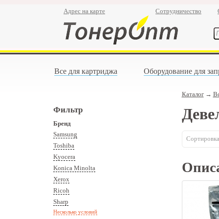
Адрес на карте
Сотрудничество
Все для картриджа
Оборудование для зап
Каталог
→
В
Фильтр
Деве
Бренд
Samsung
Сортировка
Toshiba
Kyocera
Опис
Konica Minolta
Xerox
Ricoh
Sharp
Несколько условий