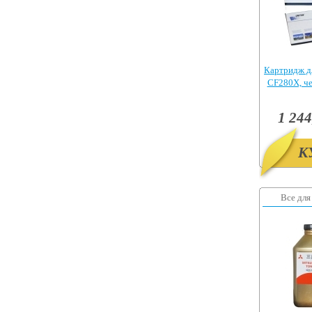
Картридж д
CF280X, ч
Pr
1 244
К
Все для