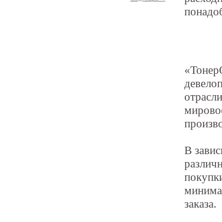
понадоб
«ТонерО
девелоп
отрасл
мировое
произв
В завис
различн
покупки
минимал
заказа.