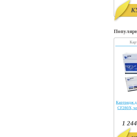
К
Популярн
Кар
Картридж д
CF280X, ч
Pr
1 244