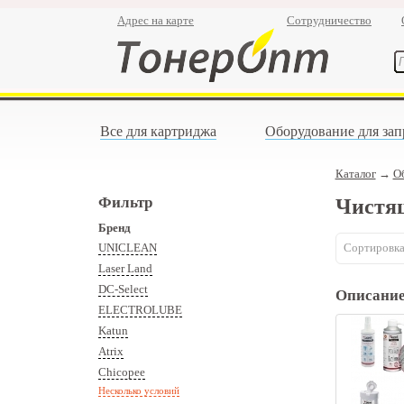
Адрес на карте
Сотрудничество
Все для картриджа
Оборудование для зап
Каталог
→
О
Фильтр
Чистящ
Бренд
UNICLEAN
Сортировка
Laser Land
DC-Select
Описани
ELECTROLUBE
Katun
Atrix
Chicopee
Несколько условий