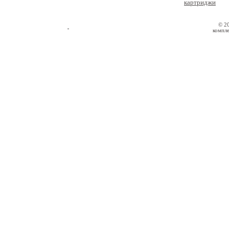
картриджи
© 2
компле