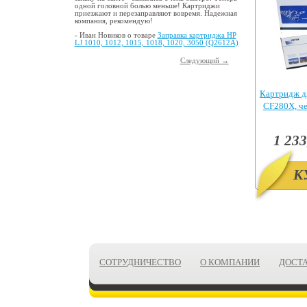
одной головной болью меньше! Картриджи
приезжают и перезаправляют вовремя. Надежная
компания, рекомендую!
- Иван Новиков о товаре
Заправка картриджа HP
LJ 1010, 1012, 1015, 1018, 1020, 3050 (Q2612A)
Следующий →
Картридж д
CF280X, ч
Pr
1 233
К
СОТРУДНИЧЕСТВО
О КОМПАНИИ
ДОСТ