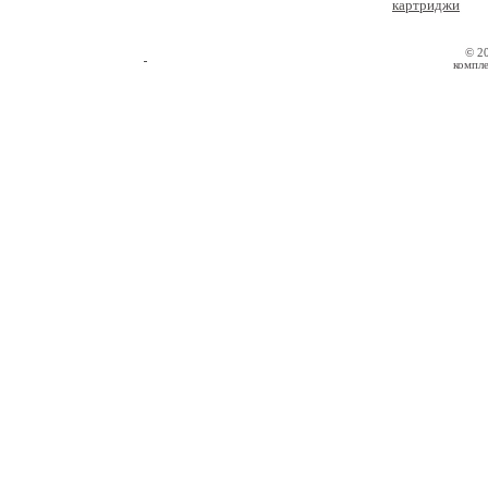
картриджи
© 2
компле