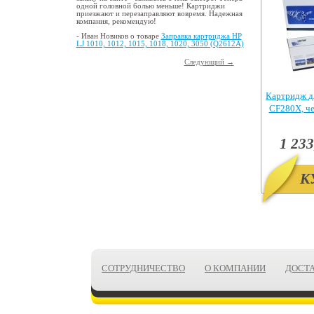
одной головной болью меньше! Картриджи
приезжают и перезаправляют вовремя. Надежная
компания, рекомендую!
- Иван Новиков о товаре
Заправка картриджа HP
LJ 1010, 1012, 1015, 1018, 1020, 3050 (Q2612A)
Следующий →
Картридж д
CF280X, ч
Pr
1 233
К
СОТРУДНИЧЕСТВО
О КОМПАНИИ
ДОСТ