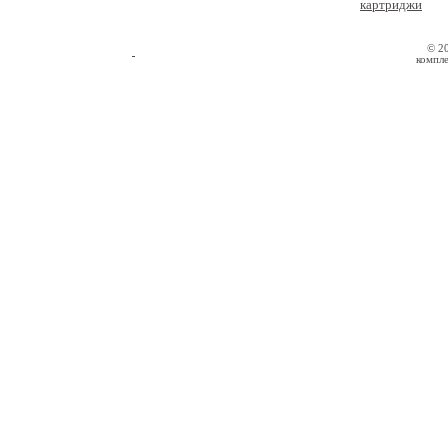
картриджи
© 2
компле