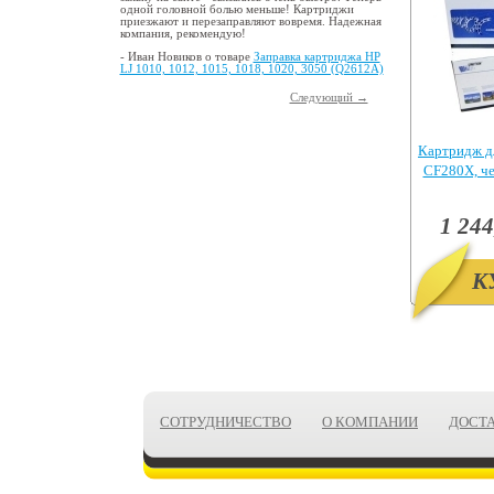
одной головной болью меньше! Картриджи
приезжают и перезаправляют вовремя. Надежная
компания, рекомендую!
- Иван Новиков о товаре
Заправка картриджа HP
LJ 1010, 1012, 1015, 1018, 1020, 3050 (Q2612A)
Следующий →
Картридж д
CF280X, ч
Pr
1 244
К
СОТРУДНИЧЕСТВО
О КОМПАНИИ
ДОСТ