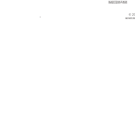
картриджи
© 2
компле