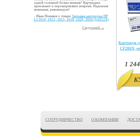
одной головной болью меньше! Картриджи
приезжают и перезаправляют вовремя. Надежная
компания, рекомендую!
- Иван Новиков о товаре
Заправка картриджа HP
LJ 1010, 1012, 1015, 1018, 1020, 3050 (Q2612A)
Следующий →
Картридж д
CF280X, ч
Pr
1 244
К
СОТРУДНИЧЕСТВО
О КОМПАНИИ
ДОСТ