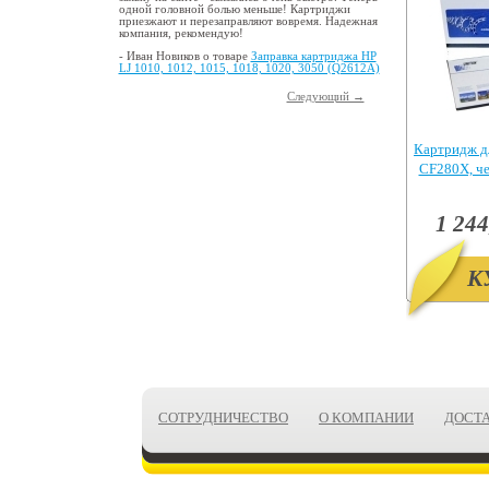
одной головной болью меньше! Картриджи
приезжают и перезаправляют вовремя. Надежная
компания, рекомендую!
- Иван Новиков о товаре
Заправка картриджа HP
LJ 1010, 1012, 1015, 1018, 1020, 3050 (Q2612A)
Следующий →
Картридж д
CF280X, ч
Pr
1 244
К
СОТРУДНИЧЕСТВО
О КОМПАНИИ
ДОСТ