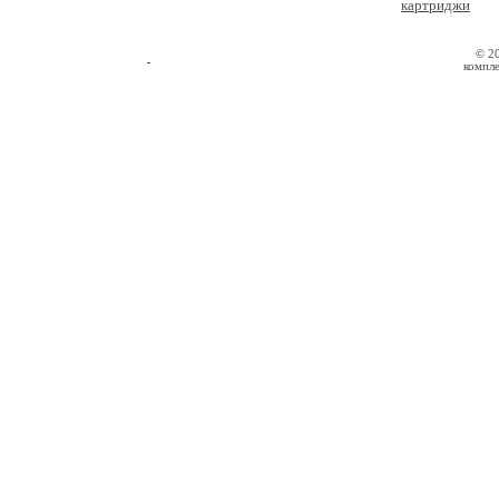
картриджи
© 2
компле