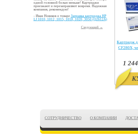
одной головной болью меньше! Картриджи
приезжают и перезаправляют вовремя. Надежная
компания, рекомендую!
- Иван Новиков о товаре
Заправка картриджа HP
LJ 1010, 1012, 1015, 1018, 1020, 3050 (Q2612A)
Следующий →
Картридж д
CF280X, ч
Pr
1 244
К
СОТРУДНИЧЕСТВО
О КОМПАНИИ
ДОСТ