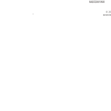
картриджи
© 2
компле