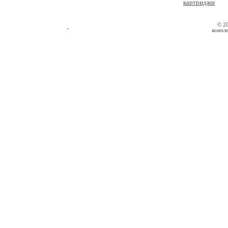
картриджи
© 2
компле