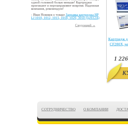
одной головной болью меньше! Картриджи
приезжают и перезаправляют вовремя. Надежная
компания, рекомендую!
- Иван Новиков о товаре
Заправка картриджа HP
LJ 1010, 1012, 1015, 1018, 1020, 3050 (Q2612A)
Следующий →
Картридж д
CF280X, ч
Pr
1 226
К
СОТРУДНИЧЕСТВО
О КОМПАНИИ
ДОСТ