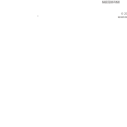
картриджи
© 2
компле