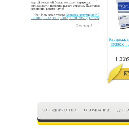
одной головной болью меньше! Картриджи
приезжают и перезаправляют вовремя. Надежная
компания, рекомендую!
- Иван Новиков о товаре
Заправка картриджа HP
LJ 1010, 1012, 1015, 1018, 1020, 3050 (Q2612A)
Следующий →
Картридж д
CF280X, ч
Pr
1 226
К
СОТРУДНИЧЕСТВО
О КОМПАНИИ
ДОСТ