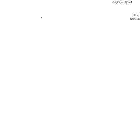
картриджи
© 2
компле