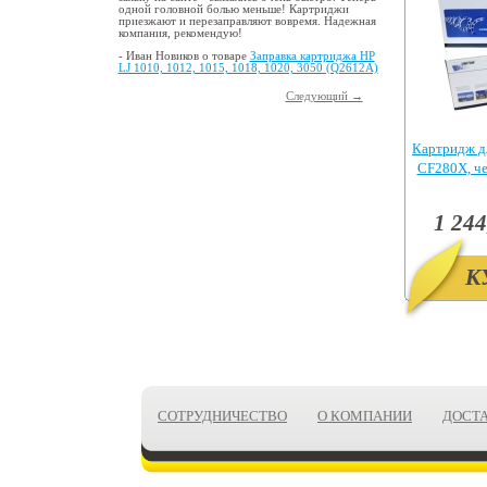
одной головной болью меньше! Картриджи
приезжают и перезаправляют вовремя. Надежная
компания, рекомендую!
- Иван Новиков о товаре
Заправка картриджа HP
LJ 1010, 1012, 1015, 1018, 1020, 3050 (Q2612A)
Следующий →
Картридж д
CF280X, ч
Pr
1 244
К
СОТРУДНИЧЕСТВО
О КОМПАНИИ
ДОСТ