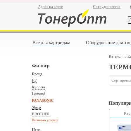
Адрес на карте
Сотрудничество
Все для картриджа
Оборудование для зап
Каталог
→
К
Фильтр
ТЕРМО
Бренд
HP
Сортировка
Kyocera
Lomond
PANASONIC
Популярн
Sharp
Кар
BROTHER
Несколько условий
Цена