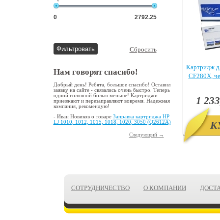
Сбросить
Картридж д
Нам говорят спасибо!
CF280X, ч
Pr
Добрый день! Ребята, большое спасибо! Оставил
заявку на сайте - связались очень быстро. Теперь
одной головной болью меньше! Картриджи
1 233
приезжают и перезаправляют вовремя. Надежная
компания, рекомендую!
- Иван Новиков о товаре
Заправка картриджа HP
LJ 1010, 1012, 1015, 1018, 1020, 3050 (Q2612A)
К
Следующий →
СОТРУДНИЧЕСТВО
О КОМПАНИИ
ДОСТ