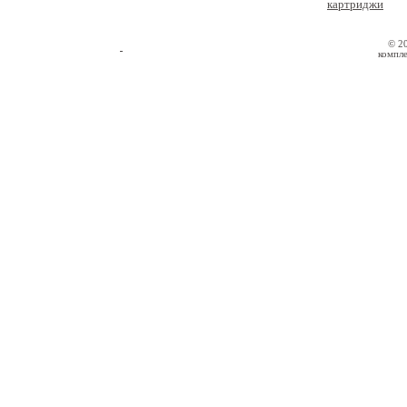
картриджи
© 2
компле