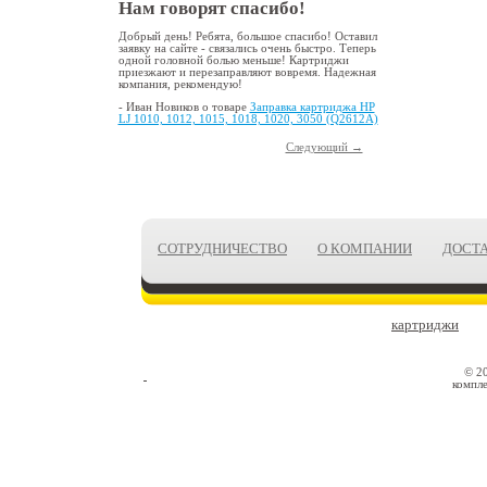
Нам говорят спасибо!
Добрый день! Ребята, большое спасибо! Оставил
заявку на сайте - связались очень быстро. Теперь
одной головной болью меньше! Картриджи
приезжают и перезаправляют вовремя. Надежная
компания, рекомендую!
- Иван Новиков о товаре
Заправка картриджа HP
LJ 1010, 1012, 1015, 1018, 1020, 3050 (Q2612A)
Следующий →
СОТРУДНИЧЕСТВО
О КОМПАНИИ
ДОСТ
картриджи
© 2
компле