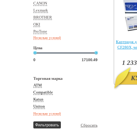
CANON
Lexmark
BROTHER
OKI
ProTone
Несколько условий
Картридж д
CF280X, ч
Цена
Pr
1 233
К
Торговая марка
ATM
Сompatible
Katun
Uniton
Несколько условий
Сбросить