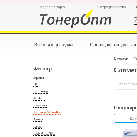
Адрес на карте
Сотрудничество
Все для картриджа
Оборудование для зап
Каталог
→
К
Фильтр
Совмес
Бренд
HP
Сортировка
Samsung
Toshiba
Kyocera
Популярн
Konica Minolta
Кар
Xerox
Ricoh
PANASONIC