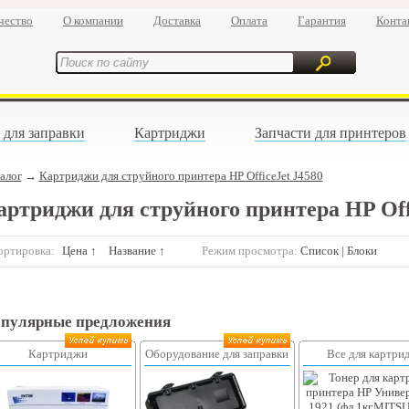
чество
О компании
Доставка
Оплата
Гарантия
Конта
 для заправки
Картриджи
Запчасти для принтеров
алог
→
Картриджи для струйного принтера HP OfficeJet J4580
артриджи для струйного принтера HP Off
ортировка:
Цена ↑
Название ↑
Режим просмотра:
Список
|
Блоки
пулярные предложения
Картриджи
Оборудование для заправки
Все для картри