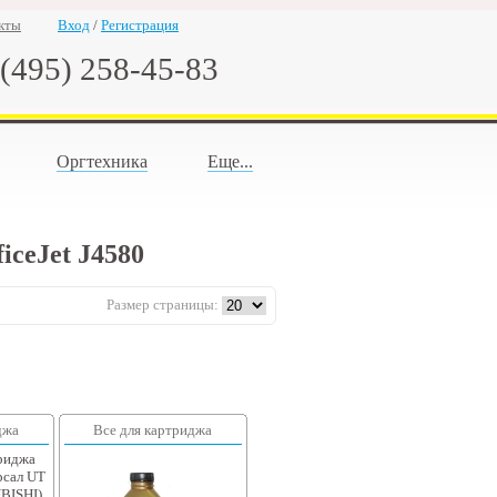
кты
Вход
/
Регистрация
(495) 258-45-83
Оргтехника
Еще...
iceJet J4580
Размер страницы:
джа
Все для картриджа