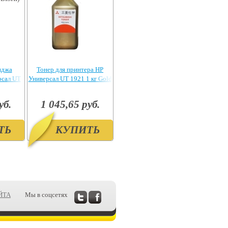
иджа
Тонер для принтера HP
рсал UT
Универсал UT 1921 1 кг Gold
UBISHI)
уб.
1 045,65 руб.
ТЬ
КУПИТЬ
ЙТА
Мы в соцсетях