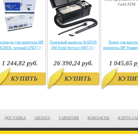
ртридж для принтера HP
Тонерный пылесос KATUN
Тонер для картр
F280X, черный UNITON
3M Field Service (497AB)
принтера HP Униве
Premium
1921 (фл,1кг,MITS
Gold ATM
1 244,82 руб.
26 390,24 руб.
1 045,65 р
КУПИТЬ
КУПИТЬ
КУПИ
ДОСТАВКА
ОПЛАТА
ГАРАНТИЯ
КОНТАКТЫ
КАРТА СА