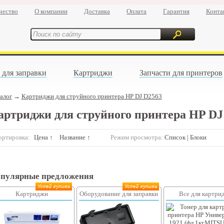
чество
О компании
Доставка
Оплата
Гарантия
Конта
 для заправки
Картриджи
Запчасти для принтеров
алог
→
Картриджи для струйного принтера HP DJ D2563
артриджи для струйного принтера HP DJ
ортировка:
Цена ↑
Название ↑
Режим просмотра:
Список
|
Блоки
пулярные предложения
Картриджи
Оборудование для заправки
Все для картри