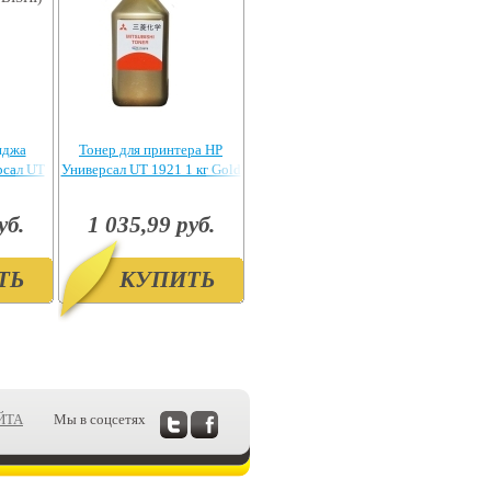
иджа
Тонер для принтера HP
рсал UT
Универсал UT 1921 1 кг Gold
UBISHI)
уб.
1 035,99 руб.
ТЬ
КУПИТЬ
ЙТА
Мы в соцсетях