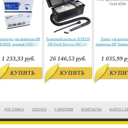
ртридж для принтера HP
Тонерный пылесос KATUN
Тонер для картр
F280X, черный UNITON
3M Field Service (497AB)
принтера HP Униве
Premium
1921 (фл,1кг,MITS
Gold ATM
1 233,33 руб.
26 146,53 руб.
1 035,99 р
КУПИТЬ
КУПИТЬ
КУПИ
ДОСТАВКА
ОПЛАТА
ГАРАНТИЯ
КОНТАКТЫ
КАРТА СА