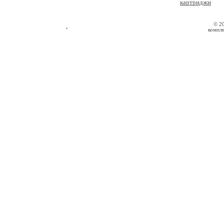
картриджи
© 2
компле