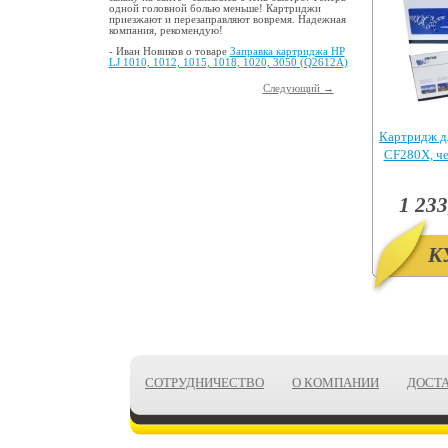
одной головной болью меньше! Картриджи
приезжают и перезаправляют вовремя. Надежная
компания, рекомендую!
- Иван Новиков о товаре
Заправка картриджа HP
LJ 1010, 1012, 1015, 1018, 1020, 3050 (Q2612A)
Следующий →
Картридж д
CF280X, ч
Pr
1 233
К
СОТРУДНИЧЕСТВО
О КОМПАНИИ
ДОСТ