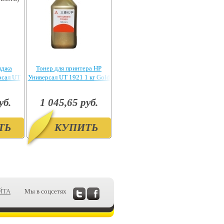
иджа
Тонер для принтера HP
рсал UT
Универсал UT 1921 1 кг Gold
UBISHI)
уб.
1 045,65 руб.
ТЬ
КУПИТЬ
ЙТА
Мы в соцсетях