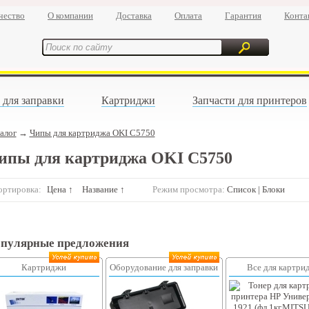
чество
О компании
Доставка
Оплата
Гарантия
Конта
 для заправки
Картриджи
Запчасти для принтеров
алог
→
Чипы для картриджа OKI C5750
ипы для картриджа OKI C5750
ортировка:
Цена ↑
Название ↑
Режим просмотра:
Список
|
Блоки
пулярные предложения
Картриджи
Оборудование для заправки
Все для картри