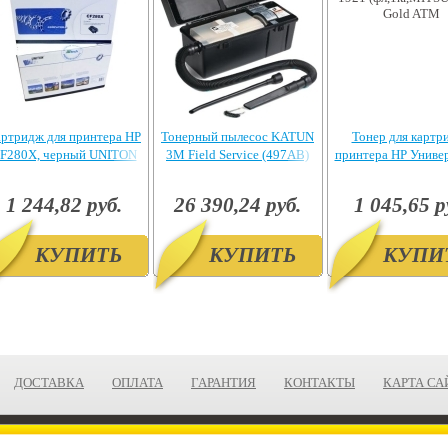
ртридж для принтера HP
Тонерный пылесос KATUN
Тонер для картр
F280X, черный UNITON
3M Field Service (497AB)
принтера HP Униве
Premium
1921 (фл,1кг,MITS
Gold ATM
1 244,82 руб.
26 390,24 руб.
1 045,65 р
КУПИТЬ
КУПИТЬ
КУПИ
ДОСТАВКА
ОПЛАТА
ГАРАНТИЯ
КОНТАКТЫ
КАРТА СА