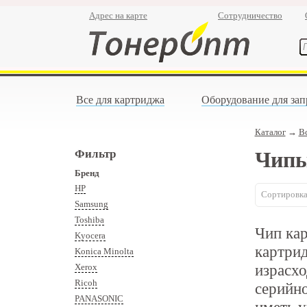
Адрес на карте
Сотрудничество
Все для картриджа
Оборудование для зап
Каталог
→
В
Фильтр
Чипы
Бренд
HP
Сортировка
Samsung
Toshiba
Чип кар
Kyocera
картри
Konica Minolta
израсхо
Xerox
Ricoh
серийно
PANASONIC