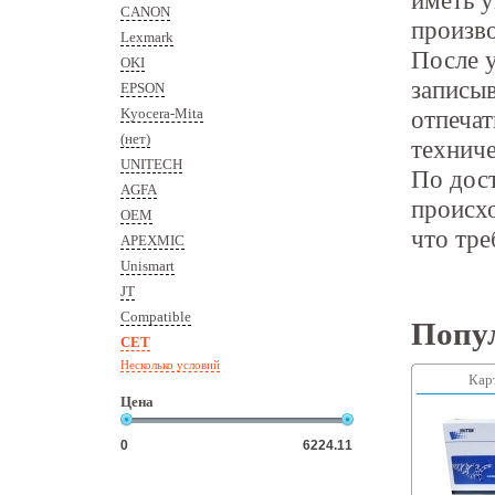
иметь 
CANON
произво
Lexmark
После у
OKI
записыв
EPSON
Kyocera-Mita
отпечат
(нет)
техниче
UNITECH
По дост
AGFA
происхо
OEM
что тре
APEXMIC
Unismart
JT
Compatible
Попу
CET
Несколько условий
Кар
Цена