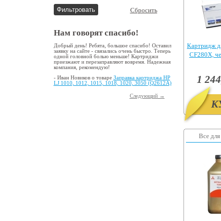
Сбросить
Нам говорят спасибо!
Картридж д
Добрый день! Ребята, большое спасибо! Оставил
заявку на сайте - связались очень быстро. Теперь
CF280X, ч
одной головной болью меньше! Картриджи
приезжают и перезаправляют вовремя. Надежная
Pr
компания, рекомендую!
1 244
- Иван Новиков о товаре
Заправка картриджа HP
LJ 1010, 1012, 1015, 1018, 1020, 3050 (Q2612A)
Следующий →
К
Все для