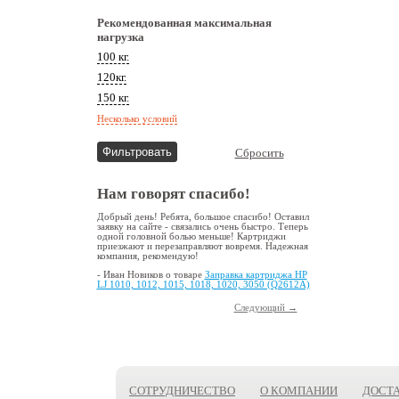
Рекомендованная максимальная
нагрузка
100 кг.
120кг.
150 кг.
Несколько условий
Сбросить
Нам говорят спасибо!
Добрый день! Ребята, большое спасибо! Оставил
заявку на сайте - связались очень быстро. Теперь
одной головной болью меньше! Картриджи
приезжают и перезаправляют вовремя. Надежная
компания, рекомендую!
- Иван Новиков о товаре
Заправка картриджа HP
LJ 1010, 1012, 1015, 1018, 1020, 3050 (Q2612A)
Следующий →
СОТРУДНИЧЕСТВО
О КОМПАНИИ
ДОСТ