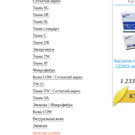
Сетчатый акрил
Кар
Ткань SG
Ткань OE
Ткань SL
Ткань стандарт
Ткань С
Ткань UB
Экопремиум
Ткань TW
Картридж д
Ткань JP
CF280X, ч
Микрофибра
Pr
Кожа COW / Сетчатый акрил
1 233
TW-21
Ткань TW / Сетчатый акрил
К
Ткань ОА
Экокожа / Микрофибра
Кожа COW
Натуральная кожа
Экокожа
Несколько условий