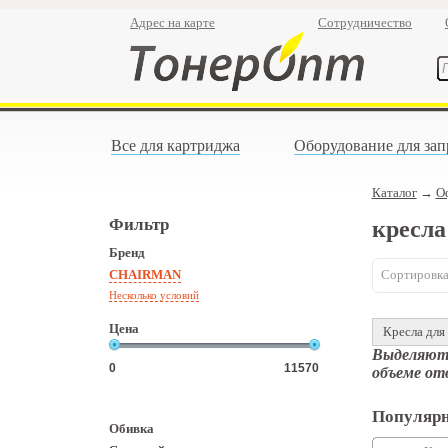
Адрес на карте
Сотрудничество
Все для картриджа
Оборудование для зап
Каталог
→
О
Фильтр
кресла
Бренд
CHAIRMAN
Сортировка
Несколько условий
Цена
Кресла для
Выделяютс
объеме от
Популярн
Обивка