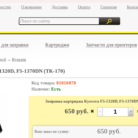
чество
О компании
Доставка
Оплата
Гарантия
Конта
 для заправки
Картриджи
Запчасти для принтеров
джей
→
Kyocera
1320D, FS-1370DN (TK-170)
Код товара:
81016870
Наличие:
Есть
Заправка картриджа Kyocera FS-1320D, FS-1370D
650
руб.
650
руб.
Ваш заказ на сумму: