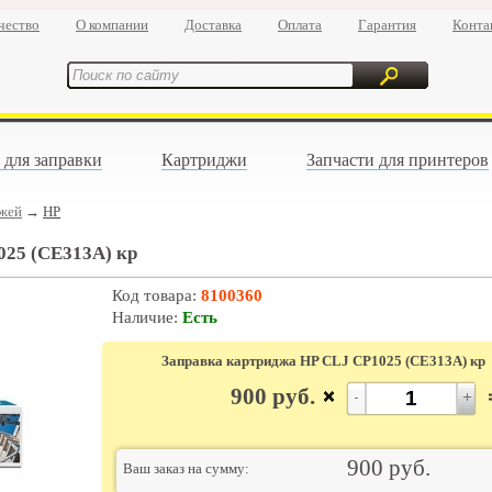
чество
О компании
Доставка
Оплата
Гарантия
Конта
 для заправки
Картриджи
Запчасти для принтеров
джей
→
HP
025 (CE313A) кр
Код товара:
8100360
Наличие:
Есть
Заправка картриджа HP CLJ CP1025 (CE313A) кр
900
руб.
900
руб.
Ваш заказ на сумму: