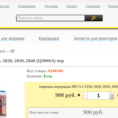
чество
О компании
Доставка
Оплата
Гарантия
Конта
 для заправки
Картриджи
Запчасти для принтеров
джей
→
HP
 2820, 2830, 2840 (Q3960A) чер
Код товара:
8100346
Наличие:
Есть
Заправка картриджа HP CLJ 2550, 2820, 2830, 284
900
руб.
900
руб.
Ваш заказ на сумму: