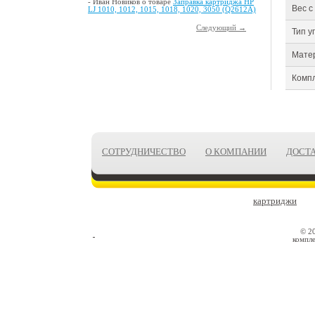
- Иван Новиков о товаре
Заправка картриджа HP
Вес с 
LJ 1010, 1012, 1015, 1018, 1020, 3050 (Q2612A)
Следующий →
Тип у
Мате
Компл
СОТРУДНИЧЕСТВО
О КОМПАНИИ
ДОСТ
картриджи
© 2
компле